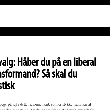
lg: Håber du på en liberal
sformand? Så skal du
tisk
n
ege på fejl i dette ræsonnement, som er stykket sammen af
 i den seneste tid: Måske er det ikke slet så problematisk for