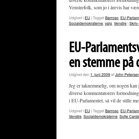
Venstrefolk, som jo i årevis har v
Udgivet i
EU
|
Tagget
Barroso
,
EU-Parlam
Socialdemokraterne
,
valg
,
Venstre
|
Skriv
EU-Parlamentsv
en stemme på d
Udgivet den
1. juni 2009
af
John Peterse
Jeg er taknemmelig, om nogen kan p
diverse kommentatorers formodninger 
i EU-Parlamentet, så vil de stille 
Udgivet i
EU
|
Tagget
Barroso
,
EU-Parlam
Venstre
,
Socialdemokraterne
,
Sofie Carst