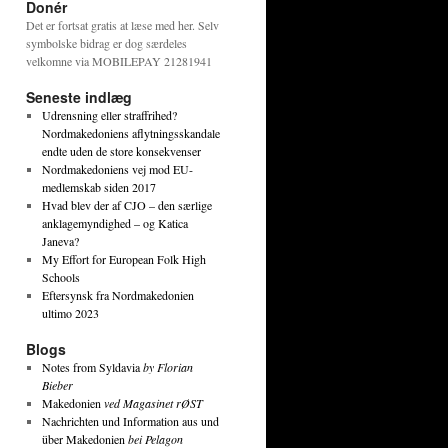
Donér
Det er fortsat gratis at læse med her. Selv
symbolske bidrag er dog særdeles
velkomne via MOBILEPAY 21281941
Seneste indlæg
Udrensning eller straffrihed?
Nordmakedoniens aflytningsskandale
endte uden de store konsekvenser
Nordmakedoniens vej mod EU-
medlemskab siden 2017
Hvad blev der af CJO – den særlige
anklagemyndighed – og Katica
Janeva?
My Effort for European Folk High
Schools
Eftersynsk fra Nordmakedonien
ultimo 2023
Blogs
Notes from Syldavia
by Florian
Bieber
Makedonien
ved Magasinet rØST
Nachrichten und Information aus und
über Makedonien
bei Pelagon