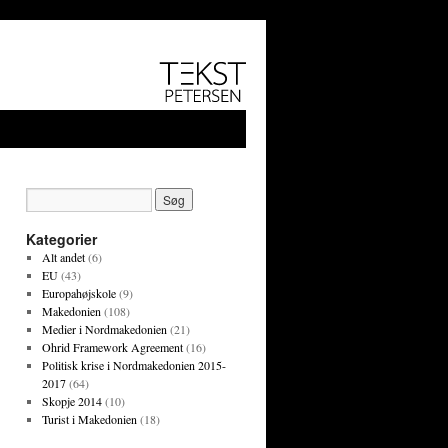
Kategorier
Alt andet
(6)
EU
(43)
Europahøjskole
(9)
Makedonien
(108)
Medier i Nordmakedonien
(21)
Ohrid Framework Agreement
(16)
Politisk krise i Nordmakedonien 2015-
2017
(64)
Skopje 2014
(10)
Turist i Makedonien
(18)