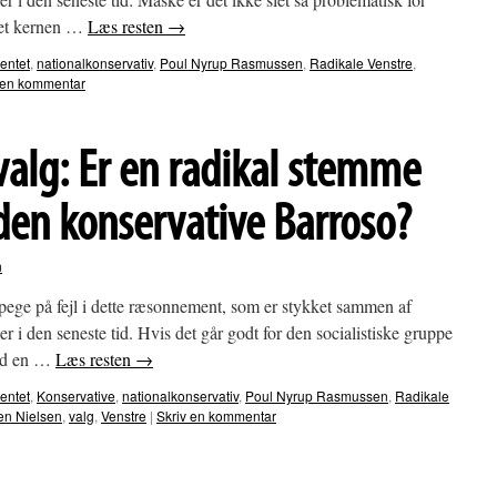
æret kernen …
Læs resten
→
entet
,
nationalkonservativ
,
Poul Nyrup Rasmussen
,
Radikale Venstre
,
 en kommentar
alg: Er en radikal stemme
en konservative Barroso?
n
ege på fejl i dette ræsonnement, som er stykket sammen af
i den seneste tid. Hvis det går godt for den socialistiske gruppe
med en …
Læs resten
→
entet
,
Konservative
,
nationalkonservativ
,
Poul Nyrup Rasmussen
,
Radikale
en Nielsen
,
valg
,
Venstre
|
Skriv en kommentar