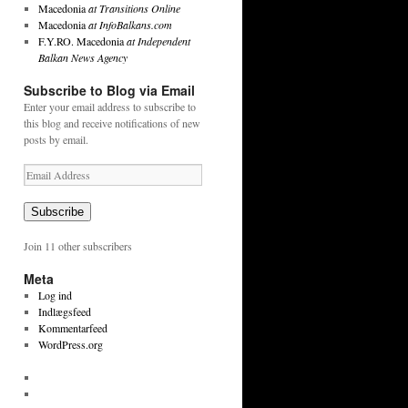
Macedonia
at Transitions Online
Macedonia
at InfoBalkans.com
F.Y.RO. Macedonia
at Independent
Balkan News Agency
Subscribe to Blog via Email
Enter your email address to subscribe to
this blog and receive notifications of new
posts by email.
Email
Address
Subscribe
Join 11 other subscribers
Meta
Log ind
Indlægsfeed
Kommentarfeed
WordPress.org
View
tekstpetersen’s
View