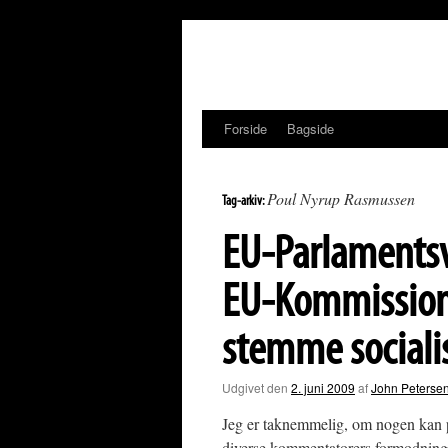
Hop
til
indhold
Forside
Bagside
Poul Nyrup Rasmussen
Tag-arkiv:
EU-Parlamentsva
EU-Kommission
stemme socialis
Udgivet den
2. juni 2009
af
John Peterse
Jeg er taknemmelig, om nogen kan p
diverse kommentatorers formodninger