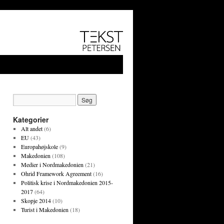
Kategorier
Alt andet
(6)
EU
(43)
Europahøjskole
(9)
Makedonien
(108)
Medier i Nordmakedonien
(21)
Ohrid Framework Agreement
(16)
Politisk krise i Nordmakedonien 2015-
2017
(64)
Skopje 2014
(10)
Turist i Makedonien
(18)