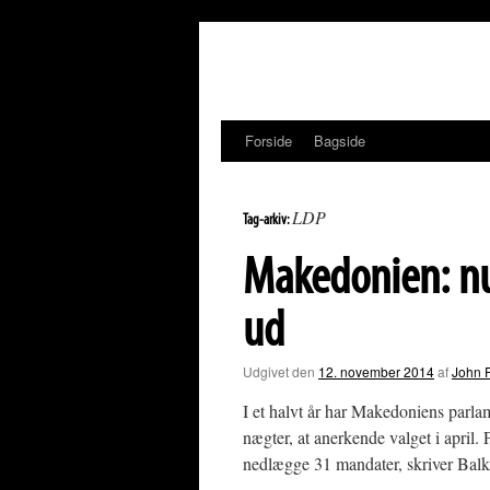
Hop
til
indhold
Forside
Bagside
LDP
Tag-arkiv:
Makedonien: nu 
ud
Udgivet den
12. november 2014
af
John 
I et halvt år har Makedoniens parlam
nægter, at anerkende valget i april.
nedlægge 31 mandater, skriver Bal