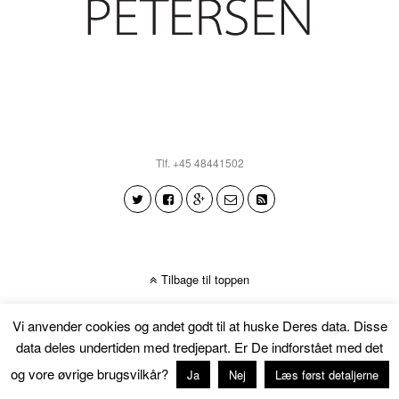
Tlf. +45 48441502
Tilbage til toppen
Vi anvender cookies og andet godt til at huske Deres data. Disse
data deles undertiden med tredjepart. Er De indforstået med det
og vore øvrige brugsvilkår?
Ja
Nej
Læs først detaljerne