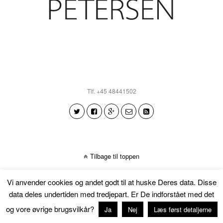
Tlf. +45 48441502
Tilbage til toppen
Vi anvender cookies og andet godt til at huske Deres data. Disse
data deles undertiden med tredjepart. Er De indforstået med det
og vore øvrige brugsvilkår?
Ja
Nej
Læs først detaljerne