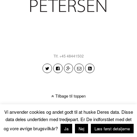
Tlf. +45 48441502
Tilbage til toppen
Vi anvender cookies og andet godt til at huske Deres data. Disse
data deles undertiden med tredjepart. Er De indforstået med det
og vore øvrige brugsvilkår?
Ja
Nej
Læs først detaljerne