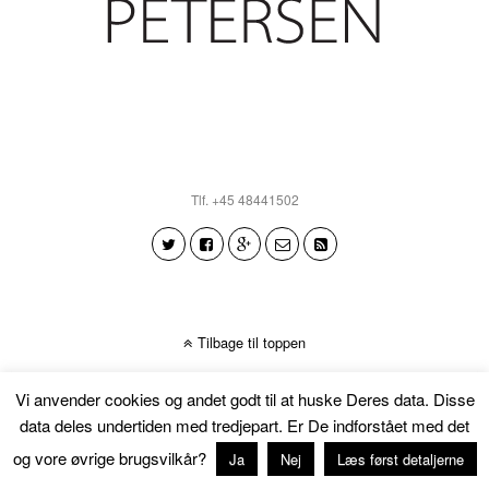
Tlf. +45 48441502
Tilbage til toppen
Vi anvender cookies og andet godt til at huske Deres data. Disse
data deles undertiden med tredjepart. Er De indforstået med det
og vore øvrige brugsvilkår?
Ja
Nej
Læs først detaljerne