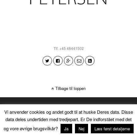
Tlf. +45 48441502
Tilbage til toppen
Vi anvender cookies og andet godt til at huske Deres data. Disse
data deles undertiden med tredjepart. Er De indforstået med det
og vore øvrige brugsvilkår?
Ja
Nej
Læs først detaljerne