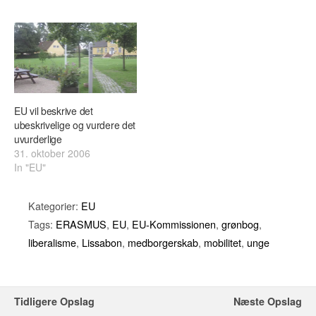
EU vil beskrive det
ubeskrivelige og vurdere det
uvurderlige
31. oktober 2006
In "EU"
Kategorier:
EU
Tags:
ERASMUS
,
EU
,
EU-Kommissionen
,
grønbog
,
liberalisme
,
Lissabon
,
medborgerskab
,
mobilitet
,
unge
Tidligere Opslag
Næste Opslag