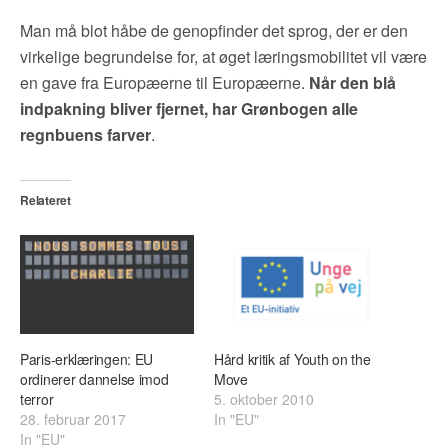
Man må blot håbe de genopfinder det sprog, der er den
virkelige begrundelse for, at øget læringsmobilitet vil være
en gave fra Europæerne til Europæerne.
Når den blå
indpakning bliver fjernet, har Grønbogen alle
regnbuens farver
.
Relateret
Paris-erklæringen: EU
Hård kritik af Youth on the
ordinerer dannelse imod
Move
terror
5. oktober 2010
28. februar 2017
In "EU"
In "EU"