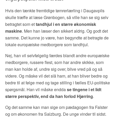
Hvis den tænkte fremtidige tømrerlærling i Daugavpils
skulle træffe at læse Grønbogen, så ville han se sig selv
betragtet som et
tandhjul i en større økonomisk
maskine
. Men han læser den sikkert aldrig. Og godt det
samme. Det kunne jo være, han begyndte at betragte de
lokale europæiske medborgere som tandhjul.
Nej, han vil selvfølgelig færdes blandt andre europæiske
medborgere, russere flest, som har andre skikke, som
man kan holde af, undre sig over, blive vred på og så
videre. Og måske vil det slå ham, at han bliver bedre og
bedre til at følge med og tage stilling i fælles EU-politiske
spørgsmål. Han vil måske endda
se tingene i et lidt
større perspektiv, end da han forlod Hjørring
.
Og det samme kan man sige om pædagogen fra Falster
og om økonomen fra Salzburg. De unge vinder til sidst.