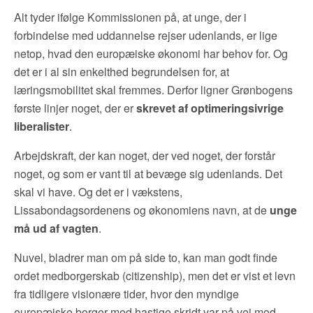
Alt tyder ifølge Kommissionen på, at unge, der i
forbindelse med uddannelse rejser udenlands, er lige
netop, hvad den europæiske økonomi har behov for. Og
det er i al sin enkelthed begrundelsen for, at
læringsmobilitet skal fremmes. Derfor ligner Grønbogens
første linjer noget, der er
skrevet af optimeringsivrige
liberalister
.
Arbejdskraft, der kan noget, der ved noget, der forstår
noget, og som er vant til at bevæge sig udenlands. Det
skal vi have. Og det er i vækstens,
Lissabondagsordenens og økonomiens navn, at de
unge
må ud af vagten
.
Nuvel, bladrer man om på side to, kan man godt finde
ordet medborgerskab (citizenship), men det er vist et levn
fra tidligere visionære tider, hvor den myndige
europæiske borger med hastige skridt var på vej mod