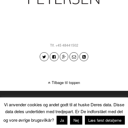
Tlf. +45 48441502
Tilbage til toppen
Vi anvender cookies og andet godt til at huske Deres data. Disse
data deles undertiden med tredjepart. Er De indforstået med det
og vore øvrige brugsvilkår?
Ja
Nej
Læs først detaljerne