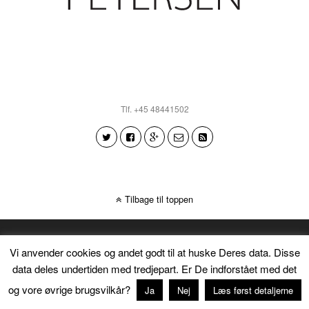
Tlf. +45 48441502
Tilbage til toppen
Vi anvender cookies og andet godt til at huske Deres data. Disse
data deles undertiden med tredjepart. Er De indforstået med det
og vore øvrige brugsvilkår?
Ja
Nej
Læs først detaljerne