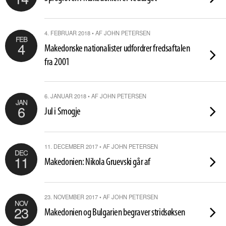
4. FEBRUAR 2018 • AF JOHN PETERSEN
FEB
4
Makedonske nationalister udfordrer fredsaftalen
fra 2001
6. JANUAR 2018 • AF JOHN PETERSEN
JAN
6
Jul i Smogje
11. DECEMBER 2017 • AF JOHN PETERSEN
DEC
11
Makedonien: Nikola Gruevski går af
23. NOVEMBER 2017 • AF JOHN PETERSEN
NOV
23
Makedonien og Bulgarien begraver stridsøksen