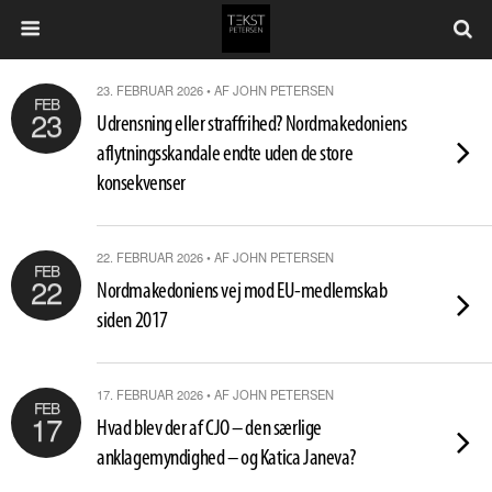
23. FEBRUAR 2026 • AF JOHN PETERSEN
FEB
23
Udrensning eller straffrihed? Nordmakedoniens
aflytningsskandale endte uden de store
konsekvenser
22. FEBRUAR 2026 • AF JOHN PETERSEN
FEB
22
Nordmakedoniens vej mod EU-medlemskab
siden 2017
17. FEBRUAR 2026 • AF JOHN PETERSEN
FEB
17
Hvad blev der af CJO – den særlige
anklagemyndighed – og Katica Janeva?