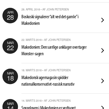
28. APRIL 2018 • AF JOHN PETERSEN
APR
28
Boskoski signalerer “alt ved det gamle” i
Makedonien
22. MARTS 2018 • AF JOHN PETERSEN
MAR
22
Makedonien: Den særlige anklager overtager
Monster-sagen
18. MARTS 2018 • AF JOHN PETERSEN
MAR
18
Makedonsk ugemagasin spidder
nationalkonservativt-russisk narrativ
14. MARTS 2018 • AF JOHN PETERSEN
MAR
14
Sprogloven i Makedonien er vedtaget